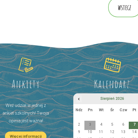
wstecz
Ankiety
Kalendarz
‹
Sierpień 2026
Weź udział w jednej z
Ndz
Pn
Wt
Śr
Czw
Pt
ankiet szkolnych! Twoja
opinia jest ważna!
2
3
4
5
6
7
9
10
11
12
13
14
Więcej informacji