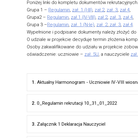
Poniżej linki do kompletu dokumentów rekrutacyjnych
Grupa 1 –
Regulamin
,
zał. 1 (I-III)
,
zał.2
,
zał. 3
,
zał.4
,
Grupa2 –
Regulamin
,
zał.1 (IV-VIII)
,
zał.2
,
zał. 3
,
zał.4
,
Grupa 3 –
Regulamin
,
zał. 1 (N-le)
,
zał. 2
,
zał. 3
,
zał.4
.
Wypełnione i podpisane dokumenty należy złożyć do
O udziale w projekcie decyduje termin złożenia kom
Osoby zakwalifikowane do udziału w projekcie zobowi
oświadczenie: uczniowie –
zał. 5U
, a nauczyciele
zał
1.
Aktualny Harmonogram - Uczniowie IV-VIII wiosn
2.
0_Regulamin rekrutacji 10_31_01_2022
3.
Załącznik 1 Deklaracja Nauczyciel