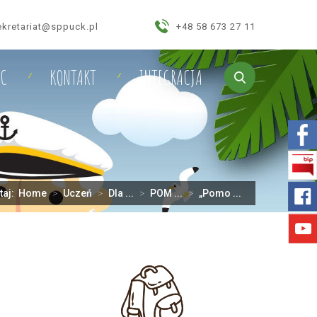
ekretariat@sppuck.pl
+48 58 673 27 11
IC
KONTAKT
INTEGRACJA
taj:
Home
>
Uczeń
>
Dla ...
>
POM ...
>
„Pomo ...