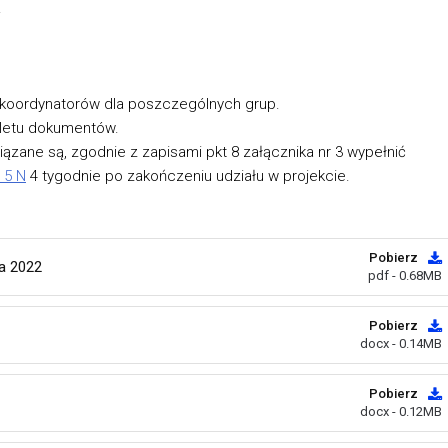
.
 koordynatorów dla poszczególnych grup.
pletu dokumentów.
ązane są, zgodnie z zapisami pkt 8 załącznika nr 3 wypełnić
. 5 N
4 tygodnie po zakończeniu udziału w projekcie.
Pobierz
a 2022
pdf - 0.68MB
Pobierz
docx - 0.14MB
Pobierz
docx - 0.12MB