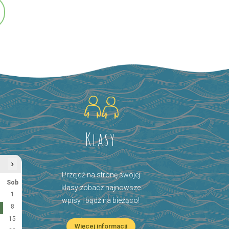
Klasy
›
Przejdź na stronę swojej
Sob
klasy zobacz najnowsze
1
wpisy i bądź na bieżąco!
8
15
Więcej informacji