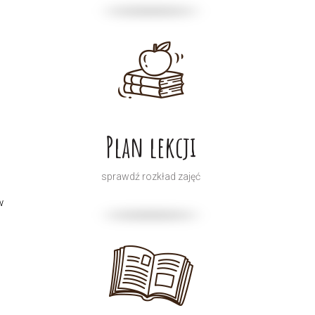
Plan lekcji
sprawdź rozkład zajęć
w