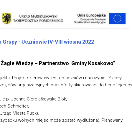
Grupy - Uczniowie IV-VIII wiosna 2022
e Żagle Wiedzy – Partnerstwo Gminy Kosakowo”
jektu. Projekt skierowany jest do uczniów i nauczycieli Szkoły
ględów organizacyjnych oraz oferty skierowanej do beneficjentó
uje p. Joanna Cierpiałkowska-Blok,
iech Schmelter,
(Urząd Miasta Puck).
w przypadku wolnych miejsc może zostać wydłużona). Planowany