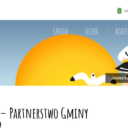
s
SZKOŁA
UCZEŃ
RODZ
Jesteś tu
 – Partnerstwo Gminy
2