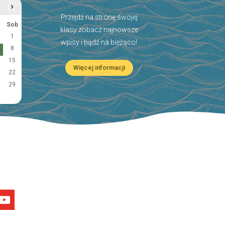
›
Przejdź na stronę swojej
Sob
klasy zobacz najnowsze
1
wpisy i bądź na bieżąco!
8
15
Więcej informacji
22
29