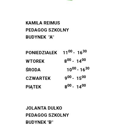
KAMILA REIMUS
PEDAGOG SZKOLNY
BUDYNEK "A"
00
30
PONIEDZIAŁEK 11
- 16
00
00
WTOREK 8
- 14
00
30
ŚRODA 10
- 16
00
00
CZWARTEK 9
- 15
00
00
PIĄTEK 8
- 14
JOLANTA DULKO
PEDAGOG SZKOLNY
BUDYNEK "B"