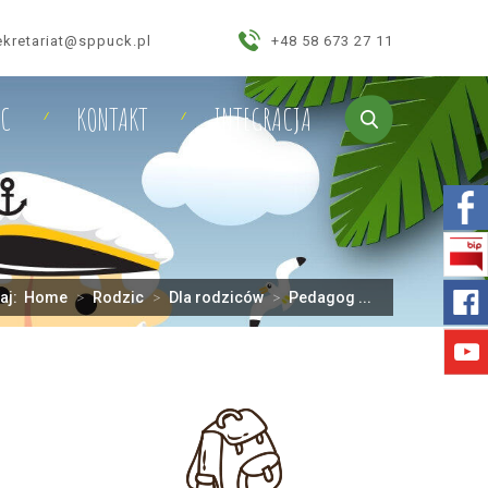
ekretariat@sppuck.pl
+48 58 673 27 11
IC
KONTAKT
INTEGRACJA
taj:
Home
>
Rodzic
>
Dla rodziców
>
Pedagog ...