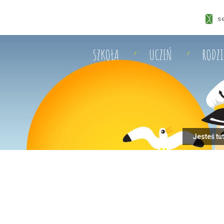
s
SZKOŁA
UCZEŃ
RODZ
Jesteś tu