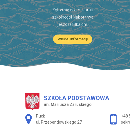
Zgłoś się do konkursu
szkolnego! Nabór trwa
jeszcze kilka dni!
Więcej informacji
SZKOŁA PODSTAWOWA
im. Mariusza Zaruskiego
Adres pocztowy:
Puck
+48 
ul. Przebendowskiego 27
sekr