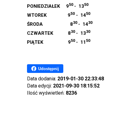
50
50
PONIEDZIAŁEK 9
- 13
50
50
WTOREK 9
- 14
30
30
ŚRODA 8
- 14
30
30
CZWARTEK 8
- 13
50
50
PIĄTEK 9
- 11
Udostępnij
Data dodania:
2019-01-30 22:33:48
Data edycji:
2021-09-30 18:15:52
Ilość wyświetleń:
8236