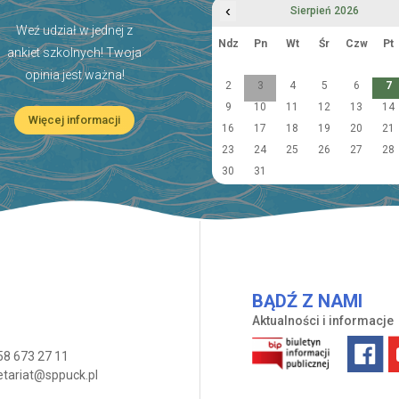
‹
Sierpień 2026
Weź udział w jednej z
Ndz
Pn
Wt
Śr
Czw
Pt
ankiet szkolnych! Twoja
opinia jest ważna!
2
3
4
5
6
7
9
10
11
12
13
14
Więcej informacji
16
17
18
19
20
21
23
24
25
26
27
28
30
31
BĄDŹ Z NAMI
Aktualności i informacje
58 673 27 11
etariat@sppuck.pl