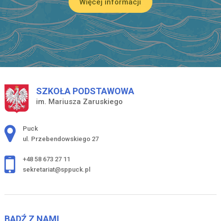
Więcej informacji
SZKOŁA PODSTAWOWA
im. Mariusza Zaruskiego
Adres pocztowy:
Puck
ul. Przebendowskiego 27
+48 58 673 27 11
sekretariat@sppuck.pl
BĄDŹ Z NAMI