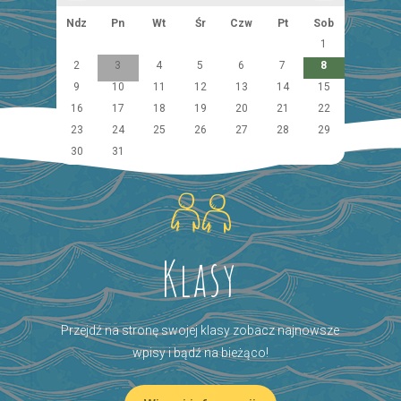
Ndz
Pn
Wt
Śr
Czw
Pt
Sob
1
2
3
4
5
6
7
8
9
10
11
12
13
14
15
16
17
18
19
20
21
22
23
24
25
26
27
28
29
30
31
Klasy
Przejdź na stronę swojej klasy zobacz najnowsze
wpisy i bądź na bieżąco!