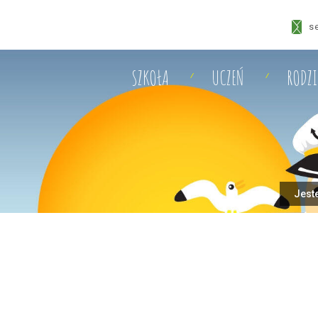
s
SZKOŁA
UCZEŃ
RODZ
Jeste