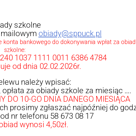
ady szkolne
m mailowym
obiady@sppuck.pl
konta bankowego do dokonywania wpłat za obiad
szkolne:
1240 1037 1111 0011 6386 4784
je od dnia 02.02.2026r.
zelewu należy wpisać:
, opłata za obiady szkole za miesiąc ….
Y DO 10-GO DNIA DANEGO MIESIĄCA
ch prosimy zgłaszać najpóźniej do godz
od nr telefonu 58 673 08 17
obiad wynosi 4,50zł.