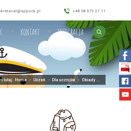
ekretariat@sppuck.pl
+48 58 673 27 11
IC
KONTAKT
INTEGRACJA
ś tutaj:
Home
>
Uczeń
>
Dla uczniów
>
Obiady ...