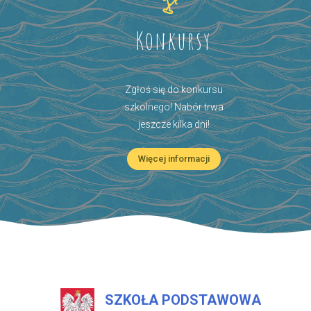
Konkursy
Zgłoś się do konkursu
szkolnego! Nabór trwa
jeszcze kilka dni!
Więcej informacji
SZKOŁA PODSTAWOWA