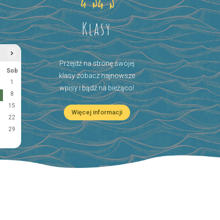
Klasy
›
Przejdź na stronę swojej
Sob
klasy zobacz najnowsze
1
wpisy i bądź na bieżąco!
8
15
Więcej informacji
22
29