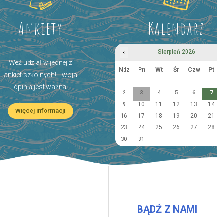
Ankiety
Kalendarz
‹
Sierpień 2026
Weź udział w jednej z
Ndz
Pn
Wt
Śr
Czw
Pt
ankiet szkolnych! Twoja
opinia jest ważna!
2
3
4
5
6
7
9
10
11
12
13
14
Więcej informacji
16
17
18
19
20
21
23
24
25
26
27
28
30
31
BĄDŹ Z NAMI