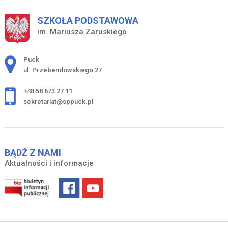
SZKOŁA PODSTAWOWA
im. Mariusza Zaruskiego
Adres pocztowy:
Puck
ul. Przebendowskiego 27
+48 58 673 27 11
sekretariat@sppuck.pl
BĄDŹ Z NAMI
Aktualności i informacje