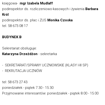
księgowa-
mgr Izabela Mudlaff
podinspektor ds. rozliczeniowo-kasowych i żywienia
Barbara
Król
podinspektor ds. płac i ZUS
Monika Czoska
tel. 58 673 08 17
BUDYNEK B
Sekretariat obsługuje:
Katarzyna Drzeżdżon
- sekretarka
- SEKRETARIAT/SPRAWY UCZNIOWSKIE (KLASY I-III SP)
- REKRUTACJA UCZNIÓW
tel: 58 673 27 43
poniedziałek - piątek 7.30 - 15.30
Przyjmowanie interesantów: poniedziałek - piątek 8.00 - 15.00