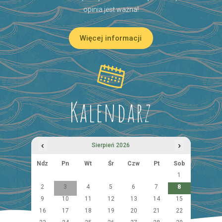
opinia jest ważna!
Więcej informacji
Kalendarz
‹
›
Sierpień 2026
Ndz
Pn
Wt
Śr
Czw
Pt
Sob
1
2
3
4
5
6
7
8
9
10
11
12
13
14
15
16
17
18
19
20
21
22