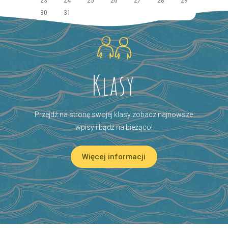
23
24
25
26
27
28
29
30
31
Klasy
Przejdź na stronę swojej klasy zobacz najnowsze
wpisy i bądź na bieżąco!
Więcej informacji