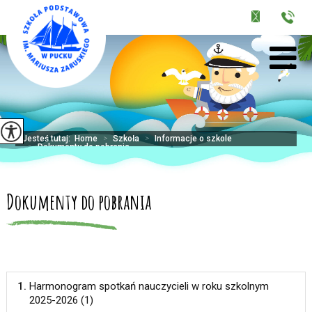
Jesteś tutaj:
Home
>
Szkoła
>
Informacje o szkole
>
Dokumenty do pobrania ...
Dokumenty do pobrania
1.
Harmonogram spotkań nauczycieli w roku szkolnym
2025-2026 (1)