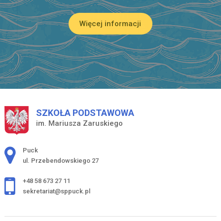
Więcej informacji
SZKOŁA PODSTAWOWA
im. Mariusza Zaruskiego
Adres pocztowy:
Puck
ul. Przebendowskiego 27
+48 58 673 27 11
sekretariat@sppuck.pl