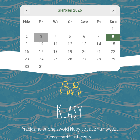
‹
›
Sierpień 2026
Ndz
Pn
Wt
Śr
Czw
Pt
Sob
1
2
3
4
5
6
7
8
9
10
11
12
13
14
15
16
17
18
19
20
21
22
23
24
25
26
27
28
29
30
31
Klasy
Przejdź na stronę swojej klasy zobacz najnowsze
wpisy i bądź na bieżąco!