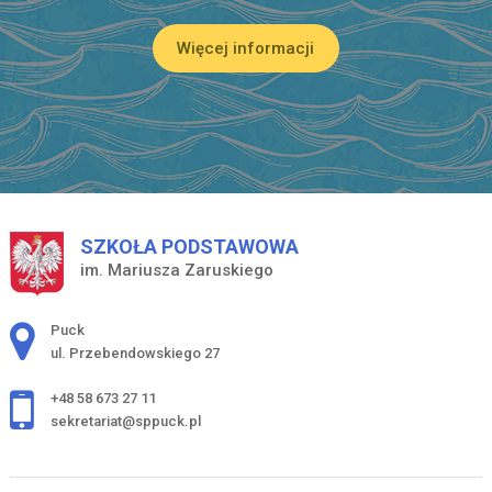
Więcej informacji
SZKOŁA PODSTAWOWA
im. Mariusza Zaruskiego
Adres pocztowy:
Puck
ul. Przebendowskiego 27
+48 58 673 27 11
sekretariat@sppuck.pl