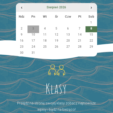
‹
›
Sierpień 2026
Ndz
Pn
Wt
Śr
Czw
Pt
Sob
1
2
3
4
5
6
7
8
9
10
11
12
13
14
15
16
17
18
19
20
21
22
23
24
25
26
27
28
29
30
31
Klasy
Przejdź na stronę swojej klasy zobacz najnowsze
wpisy i bądź na bieżąco!