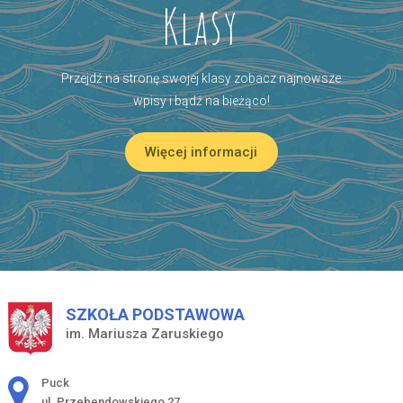
Klasy
Przejdź na stronę swojej klasy zobacz najnowsze
wpisy i bądź na bieżąco!
Więcej informacji
SZKOŁA PODSTAWOWA
im. Mariusza Zaruskiego
Adres pocztowy:
Puck
ul. Przebendowskiego 27