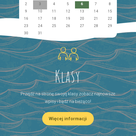
2
3
4
5
6
7
8
9
10
11
12
13
14
15
16
17
18
19
20
21
22
23
24
25
26
27
28
29
30
31
Klasy
Przejdź na stronę swojej klasy zobacz najnowsze
wpisy i bądź na bieżąco!
Więcej informacji