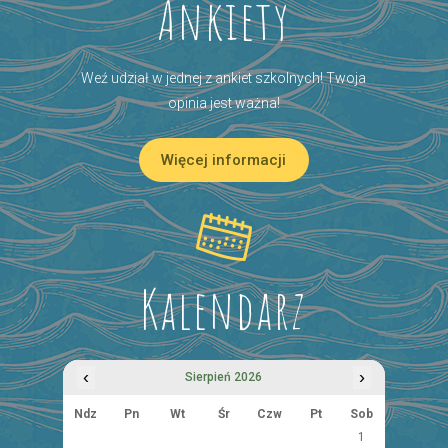
Ankiety
Weź udział w jednej z ankiet szkolnych! Twoja
opinia jest ważna!
Więcej informacji
Kalendarz
‹
›
Sierpień 2026
Ndz
Pn
Wt
Śr
Czw
Pt
Sob
1