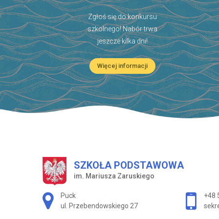
Zgłoś się do konkursu
szkolnego! Nabór trwa
jeszcze kilka dni!
Więcej informacji
SZKOŁA PODSTAWOWA
im. Mariusza Zaruskiego
Adres pocztowy:
Puck
+48 
ul. Przebendowskiego 27
sekr