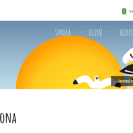
s
SZKOŁA
UCZEŃ
RODZ
Jesteś t
rona