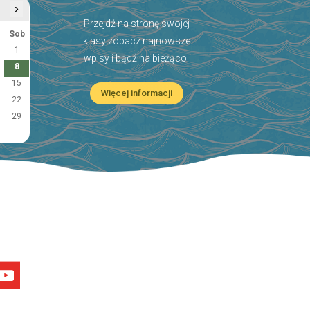
›
Przejdź na stronę swojej
Sob
klasy zobacz najnowsze
1
wpisy i bądź na bieżąco!
8
15
Więcej informacji
22
29