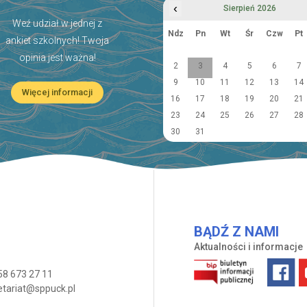
‹
Sierpień 2026
Weź udział w jednej z
Ndz
Pn
Wt
Śr
Czw
Pt
ankiet szkolnych! Twoja
opinia jest ważna!
2
3
4
5
6
7
9
10
11
12
13
14
Więcej informacji
16
17
18
19
20
21
23
24
25
26
27
28
30
31
BĄDŹ Z NAMI
Aktualności i informacje
58 673 27 11
etariat@sppuck.pl