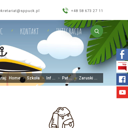
ekretariat@sppuck.pl
+48 58 673 27 11
IC
KONTAKT
INTEGRACJA
utaj:
Home
>
Szkoła
>
Inf ...
>
Pat ...
>
Zaruski ...