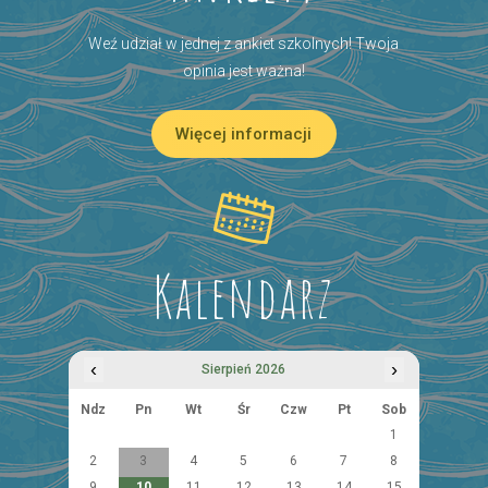
Weź udział w jednej z ankiet szkolnych! Twoja
opinia jest ważna!
Więcej informacji
Kalendarz
‹
›
Sierpień 2026
Ndz
Pn
Wt
Śr
Czw
Pt
Sob
1
2
3
4
5
6
7
8
9
10
11
12
13
14
15