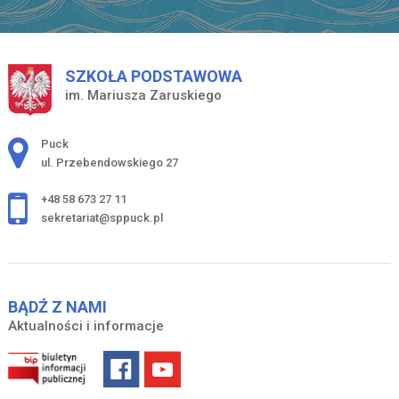
SZKOŁA PODSTAWOWA
im. Mariusza Zaruskiego
Adres pocztowy:
Puck
ul. Przebendowskiego 27
+48 58 673 27 11
sekretariat@sppuck.pl
BĄDŹ Z NAMI
Aktualności i informacje