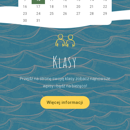
16
17
18
19
20
21
22
23
24
25
26
27
28
29
30
31
Klasy
Przejdź na stronę swojej klasy zobacz najnowsze
wpisy i bądź na bieżąco!
Więcej informacji