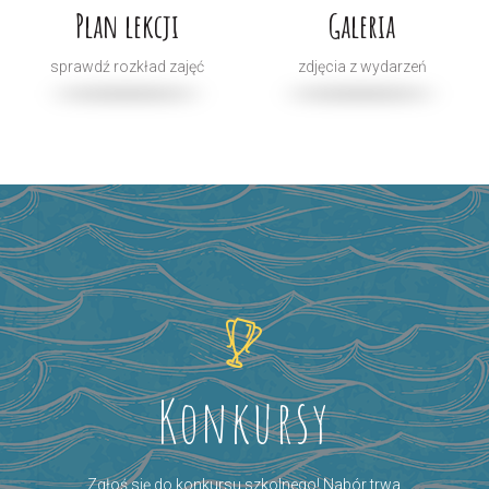
Plan lekcji
Galeria
sprawdź rozkład zajęć
zdjęcia z wydarzeń
Konkursy
Zgłoś się do konkursu szkolnego! Nabór trwa