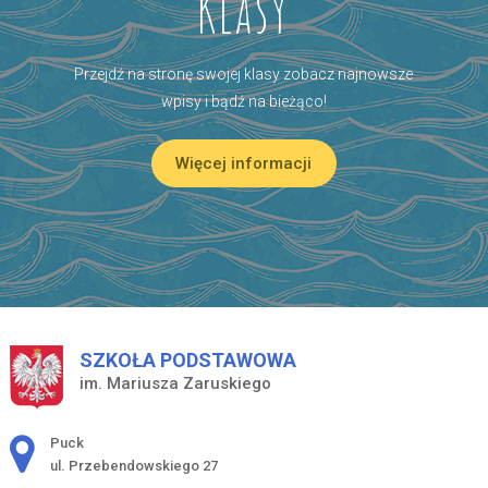
Klasy
Przejdź na stronę swojej klasy zobacz najnowsze
wpisy i bądź na bieżąco!
Więcej informacji
SZKOŁA PODSTAWOWA
im. Mariusza Zaruskiego
Adres pocztowy:
Puck
ul. Przebendowskiego 27