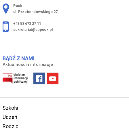
Adres pocztowy:
Puck
ul. Przebendowskiego 27
+48 58 673 27 11
sekretariat@sppuck.pl
BĄDŹ Z NAMI
Aktualności i informacje
Szkoła
Uczeń
Rodzic