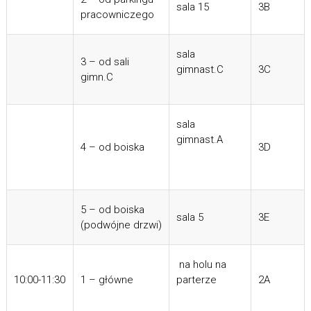
sala 15
3B
pracowniczego
sala
3 – od sali
gimnast.C
3C
gimn.C
sala
gimnast.A
4 – od boiska
3D
5 – od boiska
sala 5
3E
(podwójne drzwi)
na holu na
10:00-11:30
1 – główne
parterze
2A