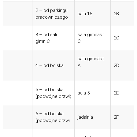
2 – od parkingu
sala 15
2B
pracowniczego
3 – od sali
sala gimnast.
2C
gimn.C
C
sala gimnast.
4 – od boiska
A
2D
5 – od boiska
sala 5
2E
(podwójne drzwi)
6 – od boiska
jadalnia
2F
(podwójne drzwi