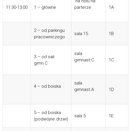
na holu na
11:30-13:00
1 – główne
parterze
1A
2 – od parkingu
sala 15
1B
pracowniczego
sala
3 – od sali
gimnast.C
1C
gimn.C
sala
4 – od boiska
gimnast.A
1D
5 – od boiska
sala 5
1E
(podwójne drzwi)