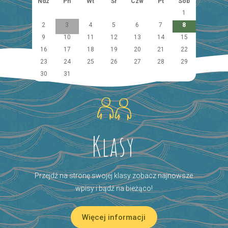
Ndz
Pn
Wt
Śr
Czw
Pt
Sob
1
2
3
4
5
6
7
8
9
10
11
12
13
14
15
16
17
18
19
20
21
22
23
24
25
26
27
28
29
30
31
Klasy
Przejdź na stronę swojej klasy zobacz najnowsze
wpisy i bądź na bieżąco!
Więcej informacji