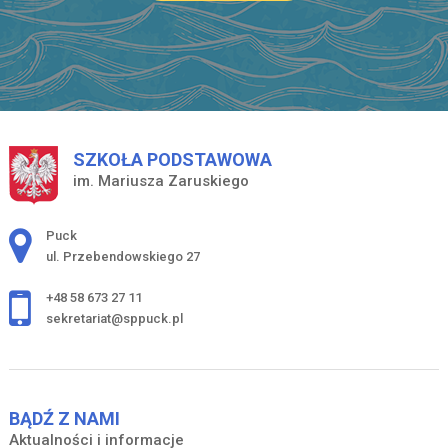
SZKOŁA PODSTAWOWA
im. Mariusza Zaruskiego
Adres pocztowy:
Puck
ul. Przebendowskiego 27
+48 58 673 27 11
sekretariat@sppuck.pl
BĄDŹ Z NAMI
Aktualności i informacje