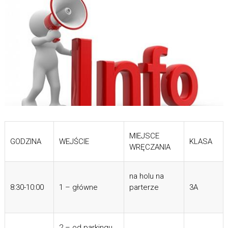
MIEJSCE
GODZINA
WEJŚCIE
KLASA
WRĘCZANIA
na holu na
8:30-10:00
1 – główne
parterze
3A
2 – od parkingu