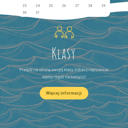
23
24
25
26
27
28
29
30
31
Klasy
Przejdź na stronę swojej klasy zobacz najnowsze
wpisy i bądź na bieżąco!
Więcej informacji