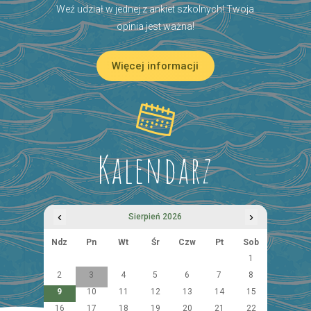
Weź udział w jednej z ankiet szkolnych! Twoja
opinia jest ważna!
Więcej informacji
Kalendarz
‹
›
Sierpień 2026
Ndz
Pn
Wt
Śr
Czw
Pt
Sob
1
2
3
4
5
6
7
8
9
10
11
12
13
14
15
16
17
18
19
20
21
22