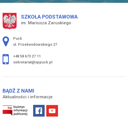
SZKOŁA PODSTAWOWA
im. Mariusza Zaruskiego
Adres pocztowy:
Puck
ul. Przebendowskiego 27
+48 58 673 27 11
sekretariat@sppuck.pl
BĄDŹ Z NAMI
Aktualności i informacje