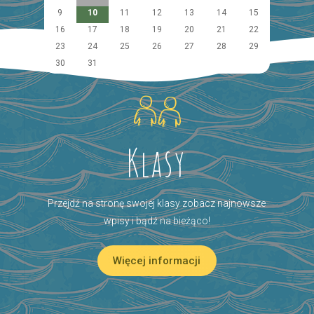
9
10
11
12
13
14
15
16
17
18
19
20
21
22
23
24
25
26
27
28
29
30
31
Klasy
Przejdź na stronę swojej klasy zobacz najnowsze
wpisy i bądź na bieżąco!
Więcej informacji