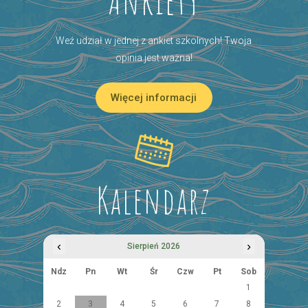
Ankiety
Weź udział w jednej z ankiet szkolnych! Twoja
opinia jest ważna!
Więcej informacji
Kalendarz
‹
›
Sierpień 2026
Ndz
Pn
Wt
Śr
Czw
Pt
Sob
1
2
3
4
5
6
7
8