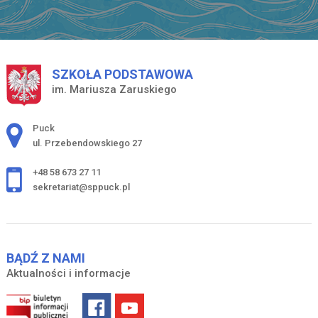
SZKOŁA PODSTAWOWA
im. Mariusza Zaruskiego
Adres pocztowy:
Puck
ul. Przebendowskiego 27
+48 58 673 27 11
sekretariat@sppuck.pl
BĄDŹ Z NAMI
Aktualności i informacje