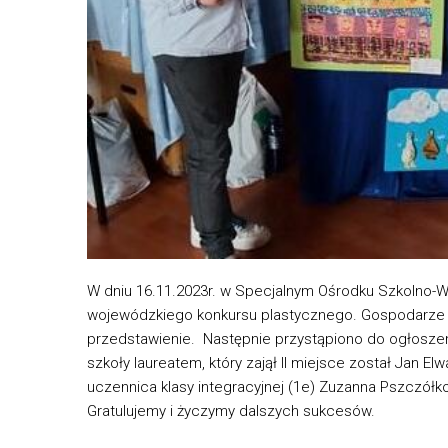
W dniu 16.11.2023r. w Specjalnym Ośrodku Szkolno
wojewódzkiego konkursu plastycznego. Gospodarze prz
przedstawienie. Następnie przystąpiono do ogłoszen
szkoły laureatem, który zajął II miejsce został Jan El
uczennica klasy integracyjnej (1e) Zuzanna Pszczółk
Gratulujemy i życzymy dalszych sukcesów.