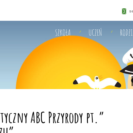
s
SZKOŁA
UCZEŃ
RODZ
tyczny ABC Przyrody pt.”
czu”.