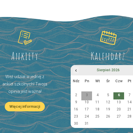
Ankiety
Kalendarz
‹
Sierpień 2026
Weź udział w jednej z
Ndz
Pn
Wt
Śr
Czw
Pt
ankiet szkolnych! Twoja
opinia jest ważna!
2
3
4
5
6
7
9
10
11
12
13
14
Więcej informacji
16
17
18
19
20
21
23
24
25
26
27
28
30
31