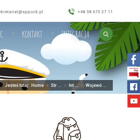
ekretariat@sppuck.pl
+48 58 673 27 11
IC
KONTAKT
INTEGRACJA
Jesteś tutaj:
Home
>
Str ...
>
Int ...
>
Wojewó ...