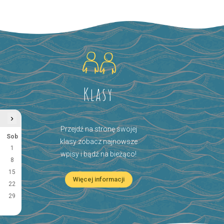
Klasy
›
Przejdź na stronę swojej
Sob
klasy zobacz najnowsze
1
wpisy i bądź na bieżąco!
8
15
Więcej informacji
22
29