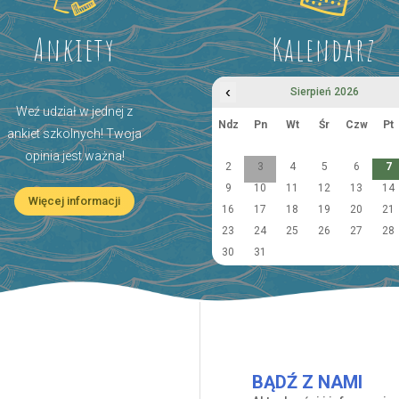
Ankiety
Kalendarz
‹
Sierpień 2026
Weź udział w jednej z
Ndz
Pn
Wt
Śr
Czw
Pt
ankiet szkolnych! Twoja
opinia jest ważna!
2
3
4
5
6
7
9
10
11
12
13
14
Więcej informacji
16
17
18
19
20
21
23
24
25
26
27
28
30
31
BĄDŹ Z NAMI