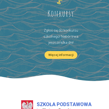
Konkursy
Zgłoś się do konkursu
szkolnego! Nabór trwa
jeszcze kilka dni!
Więcej informacji
SZKOŁA PODSTAWOWA