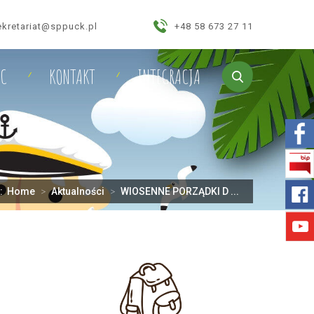
ekretariat@sppuck.pl
+48 58 673 27 11
IC
KONTAKT
INTEGRACJA
j:
Home
>
Aktualności
>
WIOSENNE PORZĄDKI D ...