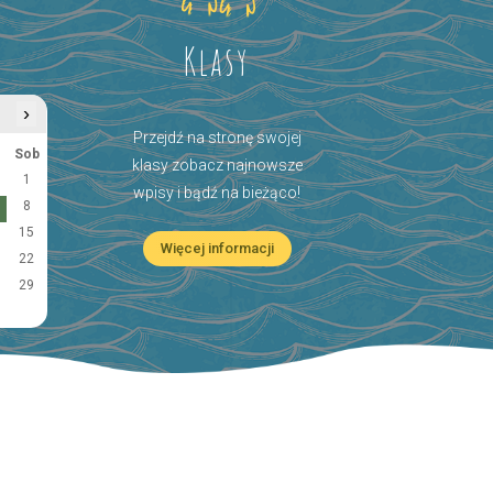
Klasy
›
Przejdź na stronę swojej
Sob
klasy zobacz najnowsze
1
wpisy i bądź na bieżąco!
8
15
Więcej informacji
22
29