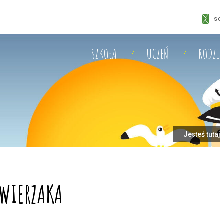
s
SZKOŁA
UCZEŃ
RODZ
Jesteś tuta
ZWIERZAKA