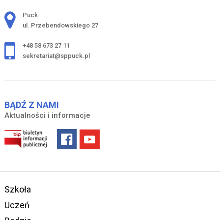
Adres pocztowy:
Puck
ul. Przebendowskiego 27
+48 58 673 27 11
sekretariat@sppuck.pl
BĄDŹ Z NAMI
Aktualności i informacje
Szkoła
Uczeń