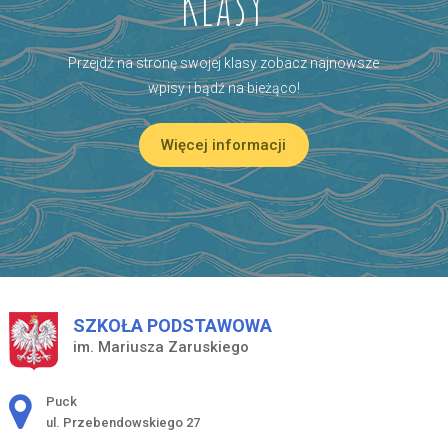
Klasy
Przejdź na stronę swojej klasy zobacz najnowsze
wpisy i bądź na bieżąco!
Więcej informacji
SZKOŁA PODSTAWOWA
im. Mariusza Zaruskiego
Adres pocztowy:
Puck
ul. Przebendowskiego 27