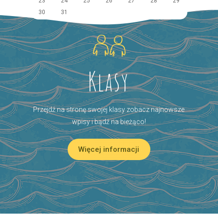
23
24
25
26
27
28
29
30
31
Klasy
Przejdź na stronę swojej klasy zobacz najnowsze
wpisy i bądź na bieżąco!
Więcej informacji