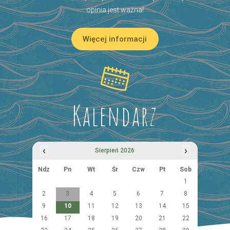
opinia jest ważna!
Więcej informacji
Kalendarz
‹
›
Sierpień 2026
Ndz
Pn
Wt
Śr
Czw
Pt
Sob
1
2
3
4
5
6
7
8
9
10
11
12
13
14
15
16
17
18
19
20
21
22