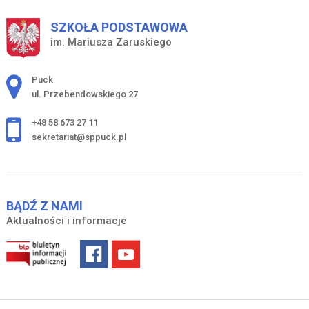
SZKOŁA PODSTAWOWA
im. Mariusza Zaruskiego
Adres pocztowy:
Puck
ul. Przebendowskiego 27
+48 58 673 27 11
sekretariat@sppuck.pl
BĄDŹ Z NAMI
Aktualności i informacje