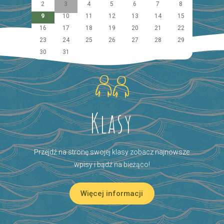
2
3
4
5
6
7
8
9
10
11
12
13
14
15
16
17
18
19
20
21
22
23
24
25
26
27
28
29
30
31
Klasy
Przejdź na stronę swojej klasy zobacz najnowsze
wpisy i bądź na bieżąco!
Więcej informacji