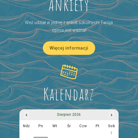
Ankiety
Weź udział w jednej z ankiet szkolnych! Twoja
opinia jest ważna!
Więcej informacji
Kalendarz
‹
›
Sierpień 2026
Ndz
Pn
Wt
Śr
Czw
Pt
Sob
1