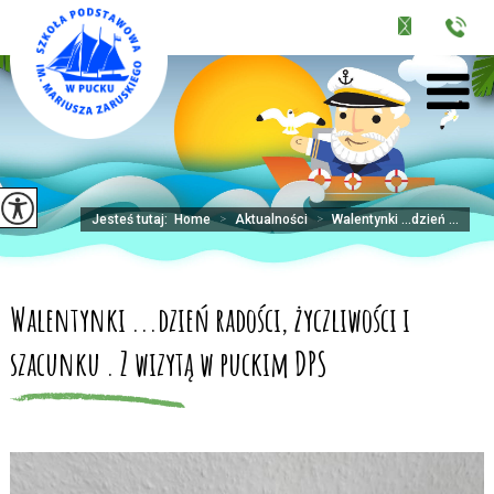
Jesteś tutaj:
Home
>
Aktualności
>
Walentynki ...dzień ...
Walentynki ...dzień radości, życzliwości i
szacunku . Z wizytą w puckim DPS