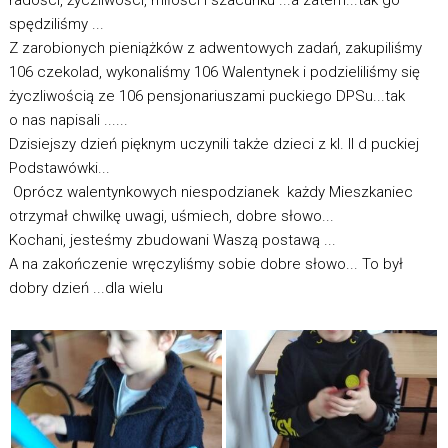
radości, życzliwości, miłości i szacunku ...a zatem...tak go
spędziliśmy ...
Z zarobionych pieniążków z adwentowych zadań, zakupiliśmy
106 czekolad, wykonaliśmy 106 Walentynek i podzieliliśmy się
życzliwością ze 106 pensjonariuszami puckiego DPSu...tak
o nas napisali ......
Dzisiejszy dzień pięknym uczynili także dzieci z kl. II d puckiej
Podstawówki...
Oprócz walentynkowych niespodzianek każdy Mieszkaniec
otrzymał chwilkę uwagi, uśmiech, dobre słowo...
Kochani, jesteśmy zbudowani Waszą postawą ...
A na zakończenie wręczyliśmy sobie dobre słowo... To był
dobry dzień ...dla wielu