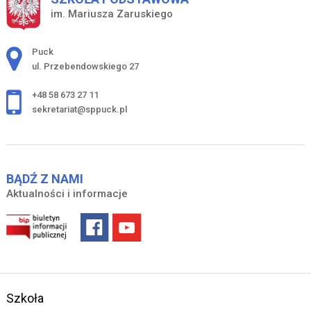
im. Mariusza Zaruskiego
Adres pocztowy:
Puck
ul. Przebendowskiego 27
+48 58 673 27 11
sekretariat@sppuck.pl
BĄDŹ Z NAMI
Aktualności i informacje
Szkoła