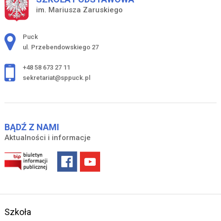
im. Mariusza Zaruskiego
Adres pocztowy:
Puck
ul. Przebendowskiego 27
+48 58 673 27 11
sekretariat@sppuck.pl
BĄDŹ Z NAMI
Aktualności i informacje
Szkoła