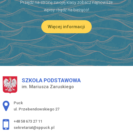
Przejdź na stronę swojej klasy zobacz najnowsze
wpisy i bądź na bieżąco!
Więcej informacji
SZKOŁA PODSTAWOWA
im. Mariusza Zaruskiego
Adres pocztowy:
Puck
ul. Przebendowskiego 27
+48 58 673 27 11
sekretariat@sppuck.pl