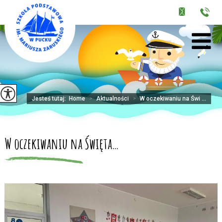
Jesteś tutaj:
Home
>
Aktualności
>
W oczekiwaniu na Świ ...
W oczekiwaniu na Święta…