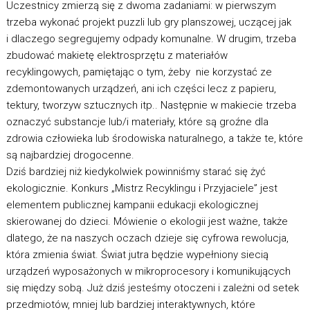
Uczestnicy zmierzą się z dwoma zadaniami: w pierwszym
trzeba wykonać projekt puzzli lub gry planszowej, uczącej jak
i dlaczego segregujemy odpady komunalne. W drugim, trzeba
zbudować makietę elektrosprzętu z materiałów
recyklingowych, pamiętając o tym, żeby nie korzystać ze
zdemontowanych urządzeń, ani ich części lecz z papieru,
tektury, tworzyw sztucznych itp.. Następnie w makiecie trzeba
oznaczyć substancje lub/i materiały, które są groźne dla
zdrowia człowieka lub środowiska naturalnego, a także te, które
są najbardziej drogocenne.
Dziś bardziej niż kiedykolwiek powinniśmy starać się żyć
ekologicznie. Konkurs „Mistrz Recyklingu i Przyjaciele” jest
elementem publicznej kampanii edukacji ekologicznej
skierowanej do dzieci. Mówienie o ekologii jest ważne, także
dlatego, że na naszych oczach dzieje się cyfrowa rewolucja,
która zmienia świat. Świat jutra będzie wypełniony siecią
urządzeń wyposażonych w mikroprocesory i komunikujących
się między sobą. Już dziś jesteśmy otoczeni i zależni od setek
przedmiotów, mniej lub bardziej interaktywnych, które