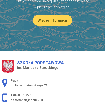
Przejdź na stronę swojej klasy zobacz najnowsze
wpisy i bądź na bieżąco!
Więcej informacji
SZKOŁA PODSTAWOWA
im. Mariusza Zaruskiego
Adres pocztowy:
Puck
ul. Przebendowskiego 27
+48 58 673 27 11
sekretariat@sppuck.pl