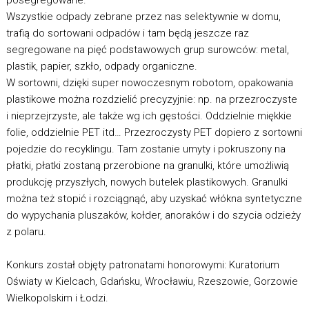
posegregowane.
Wszystkie odpady zebrane przez nas selektywnie w domu,
trafią do sortowani odpadów i tam będą jeszcze raz
segregowane na pięć podstawowych grup surowców: metal,
plastik, papier, szkło, odpady organiczne.
W sortowni, dzięki super nowoczesnym robotom, opakowania
plastikowe można rozdzielić precyzyjnie: np. na przezroczyste
i nieprzejrzyste, ale także wg ich gęstości. Oddzielnie miękkie
folie, oddzielnie PET itd… Przezroczysty PET dopiero z sortowni
pojedzie do recyklingu. Tam zostanie umyty i pokruszony na
płatki, płatki zostaną przerobione na granulki, które umożliwią
produkcję przyszłych, nowych butelek plastikowych. Granulki
można też stopić i rozciągnąć, aby uzyskać włókna syntetyczne
do wypychania pluszaków, kołder, anoraków i do szycia odzieży
z polaru.
Konkurs został objęty patronatami honorowymi: Kuratorium
Oświaty w Kielcach, Gdańsku, Wrocławiu, Rzeszowie, Gorzowie
Wielkopolskim i Łodzi.