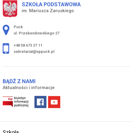
SZKOŁA PODSTAWOWA
im. Mariusza Zaruskiego
Adres pocztowy:
Puck
ul. Przebendowskiego 27
+48 58 673 27 11
sekretariat@sppuck.pl
BĄDŹ Z NAMI
Aktualności i informacje
Szkoła