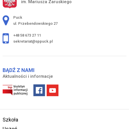
im. Mariusza Zaruskiego
Adres pocztowy:
Puck
ul. Przebendowskiego 27
+48 58 673 27 11
sekretariat@sppuck.pl
BĄDŹ Z NAMI
Aktualności i informacje
Szkoła
Uczeń