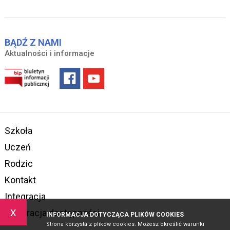
BĄDŹ Z NAMI
Aktualności i informacje
Szkoła
Uczeń
Rodzic
Kontakt
Integracja
x
Deklaracja dostępności
INFORMACJA DOTYCZĄCA PLIKÓW COOKIES
Strona korzysta z plików cookies. Możesz określić warunki