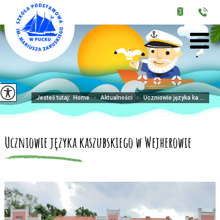
Jesteś tutaj:
Home
>
Aktualności
>
Uczniowie języka ka ...
Uczniowie języka kaszubskiego w Wejherowie