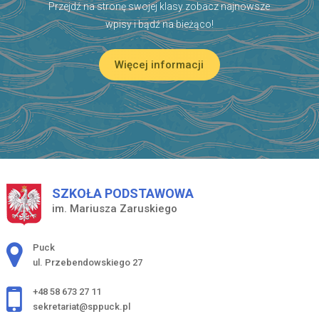
Przejdź na stronę swojej klasy zobacz najnowsze
wpisy i bądź na bieżąco!
Więcej informacji
SZKOŁA PODSTAWOWA
im. Mariusza Zaruskiego
Adres pocztowy:
Puck
ul. Przebendowskiego 27
+48 58 673 27 11
sekretariat@sppuck.pl