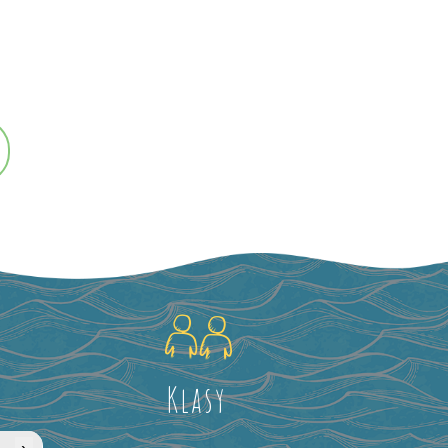
Klasy
›