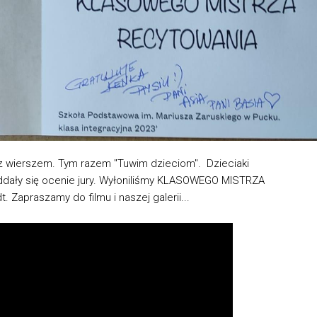
eń z wierszem. Tym razem "Tuwim dzieciom". Dzieciaki
ddały się ocenie jury. Wyłoniliśmy KLASOWEGO MISTRZA
Zapraszamy do filmu i naszej galerii...