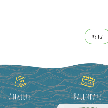
wstecz
Ankiety
Kalendarz
‹
Sierpień 2026