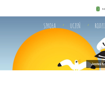
s
SZKOŁA
UCZEŃ
RODZ
Jesteś tu