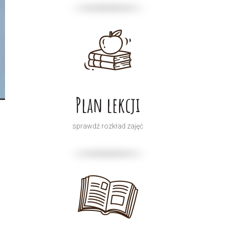
Plan lekcji
sprawdź rozkład zajęć