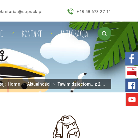
ekretariat@sppuck.pl
+48 58 673 27 11
IC
KONTAKT
INTEGRACJA
taj:
Home
>
Aktualności
>
Tuwim dzieciom...z 2 ...