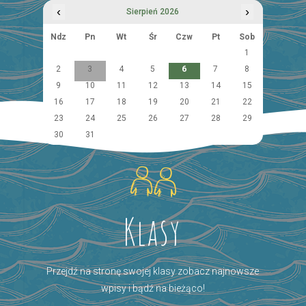
‹
›
Sierpień 2026
Ndz
Pn
Wt
Śr
Czw
Pt
Sob
1
2
3
4
5
6
7
8
9
10
11
12
13
14
15
16
17
18
19
20
21
22
23
24
25
26
27
28
29
30
31
Klasy
Przejdź na stronę swojej klasy zobacz najnowsze
wpisy i bądź na bieżąco!