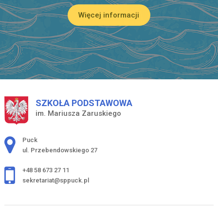
Więcej informacji
SZKOŁA PODSTAWOWA
im. Mariusza Zaruskiego
Adres pocztowy:
Puck
ul. Przebendowskiego 27
+48 58 673 27 11
sekretariat@sppuck.pl