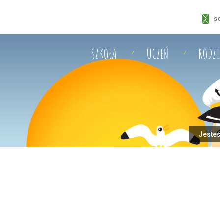
s
SZKOŁA
UCZEŃ
RODZ
Jesteś