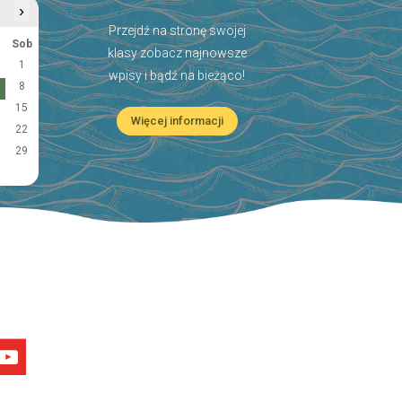
›
Przejdź na stronę swojej
Sob
klasy zobacz najnowsze
1
wpisy i bądź na bieżąco!
8
15
Więcej informacji
22
29