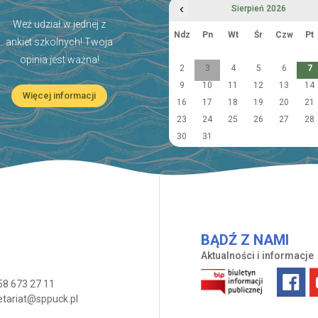
‹
Sierpień 2026
Weź udział w jednej z
Ndz
Pn
Wt
Śr
Czw
Pt
ankiet szkolnych! Twoja
opinia jest ważna!
2
3
4
5
6
7
9
10
11
12
13
14
Więcej informacji
16
17
18
19
20
21
23
24
25
26
27
28
30
31
BĄDŹ Z NAMI
Aktualności i informacje
58 673 27 11
etariat@sppuck.pl