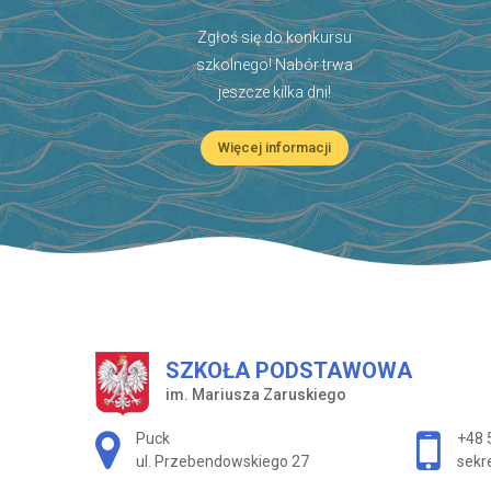
Zgłoś się do konkursu
szkolnego! Nabór trwa
jeszcze kilka dni!
Więcej informacji
SZKOŁA PODSTAWOWA
im. Mariusza Zaruskiego
Adres pocztowy:
Puck
+48 
ul. Przebendowskiego 27
sekr