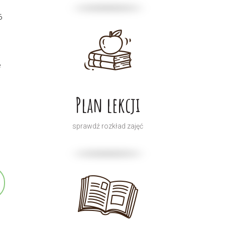
6
e
Plan lekcji
sprawdź rozkład zajęć