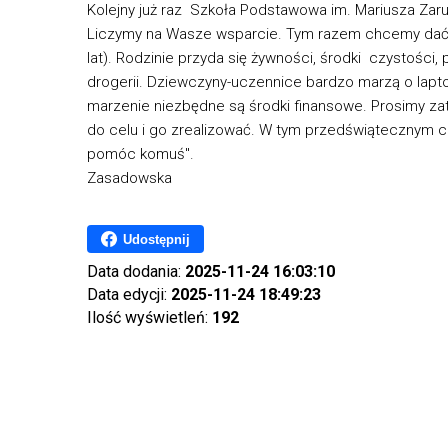
Kolejny już raz Szkoła Podstawowa im. Mariusza Zar
Liczymy na Wasze wsparcie. Tym razem chcemy dać od
lat). Rodzinie przyda się żywności, środki czystości,
drogerii. Dziewczyny-uczennice bardzo marzą o laptop
marzenie niezbędne są środki finansowe. Prosimy za
do celu i go zrealizować. W tym przedświątecznym 
pomóc komuś''. Koordynatorki
Zasadowska
Udostępnij
Data dodania:
2025-11-24 16:03:10
Data edycji:
2025-11-24 18:49:23
Ilość wyświetleń:
192