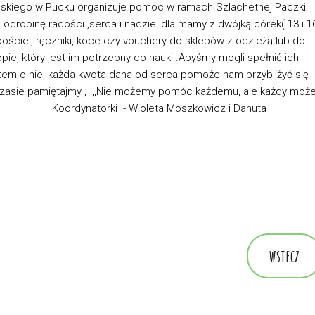
uskiego w Pucku organizuje pomoc w ramach Szlachetnej Paczki.
robinę radości ,serca i nadziei dla mamy z dwójką córek( 13 i 1
 pościel, ręczniki, koce czy vouchery do sklepów z odzieżą lub do
ie, który jest im potrzebny do nauki .Abyśmy mogli spełnić ich
tem o nie, każda kwota dana od serca pomoże nam przybliżyć się
czasie pamiętajmy , ,,Nie możemy pomóc każdemu, ale każdy moż
 - Wioleta Moszkowicz i Danuta
wstecz