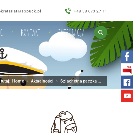
ekretariat@sppuck.pl
+48 58 673 27 11
IC
KONTAKT
INTEGRACJA
 tutaj:
Home
>
Aktualności
>
Szlachetna paczka ...