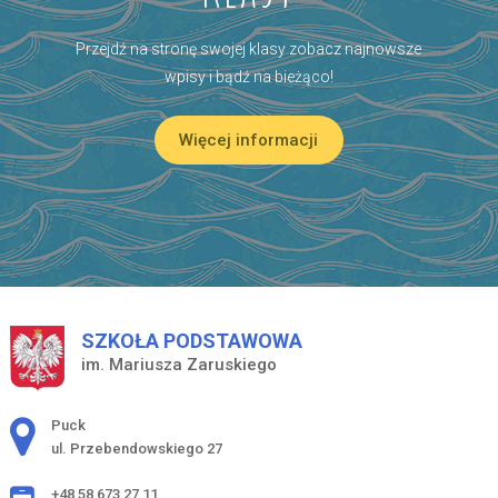
Przejdź na stronę swojej klasy zobacz najnowsze
wpisy i bądź na bieżąco!
Więcej informacji
SZKOŁA PODSTAWOWA
im. Mariusza Zaruskiego
Adres pocztowy:
Puck
ul. Przebendowskiego 27
+48 58 673 27 11