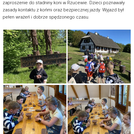
zaproszenie do stadniny koni w Rzucewie. Dzieci poznawały
zasady kontaktu z końmi oraz bezpiecznej jazdy. Wyjazd był
pełen wrażeń i dobrze spędzonego czasu.