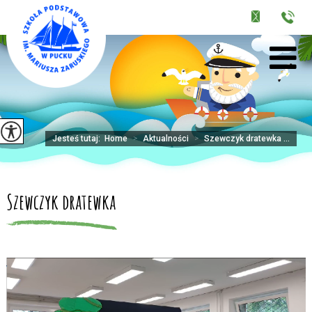
Jesteś tutaj:
Home
>
Aktualności
>
Szewczyk dratewka ...
Szewczyk dratewka