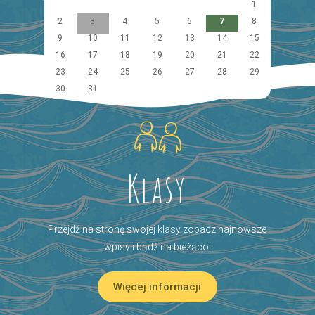
1
2
3
4
5
6
7
8
9
10
11
12
13
14
15
16
17
18
19
20
21
22
23
24
25
26
27
28
29
30
31
Klasy
Przejdź na stronę swojej klasy zobacz najnowsze
wpisy i bądź na bieżąco!
Więcej informacji