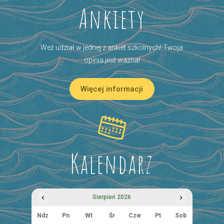
Ankiety
Weź udział w jednej z ankiet szkolnych! Twoja
opinia jest ważna!
Więcej informacji
Kalendarz
‹
›
Sierpień 2026
Ndz
Pn
Wt
Śr
Czw
Pt
Sob