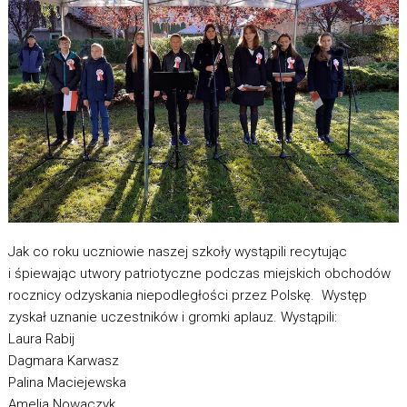
Jak co roku uczniowie naszej szkoły wystąpili recytując
i śpiewając utwory patriotyczne podczas miejskich obchodów
rocznicy odzyskania niepodległości przez Polskę. Występ
zyskał uznanie uczestników i gromki aplauz. Wystąpili:
Laura Rabij
Dagmara Karwasz
Palina Maciejewska
Amelia Nowaczyk