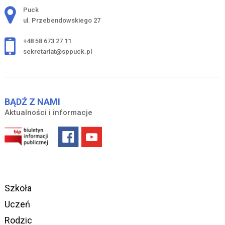
Adres pocztowy:
Puck
ul. Przebendowskiego 27
+48 58 673 27 11
sekretariat@sppuck.pl
BĄDŹ Z NAMI
Aktualności i informacje
Szkoła
Uczeń
Rodzic