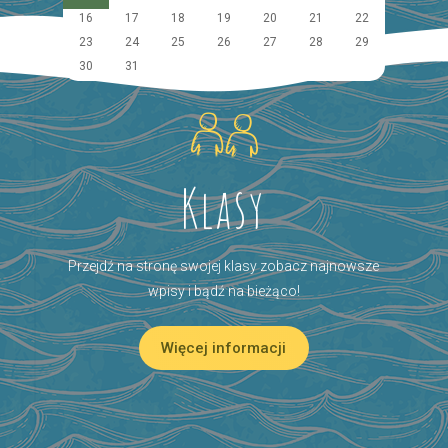
16
17
18
19
20
21
22
23
24
25
26
27
28
29
30
31
Klasy
Przejdź na stronę swojej klasy zobacz najnowsze
wpisy i bądź na bieżąco!
Więcej informacji