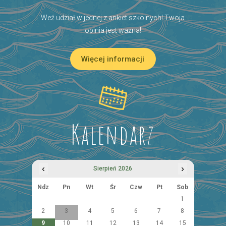
Weź udział w jednej z ankiet szkolnych! Twoja
opinia jest ważna!
Więcej informacji
Kalendarz
‹
›
Sierpień 2026
Ndz
Pn
Wt
Śr
Czw
Pt
Sob
1
2
3
4
5
6
7
8
9
10
11
12
13
14
15