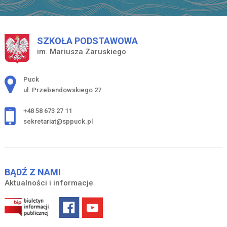
SZKOŁA PODSTAWOWA
im. Mariusza Zaruskiego
Adres pocztowy:
Puck
ul. Przebendowskiego 27
+48 58 673 27 11
sekretariat@sppuck.pl
BĄDŹ Z NAMI
Aktualności i informacje