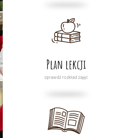
Plan lekcji
sprawdź rozkład zajęć