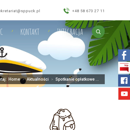
ekretariat@sppuck.pl
+48 58 673 27 11
IC
KONTAKT
INTEGRACJA
utaj:
Home
>
Aktualności
>
Spotkanie opłatkowe ...