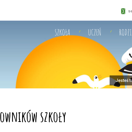
s
SZKOŁA
UCZEŃ
RODZ
Jesteś t
cowników szkoły