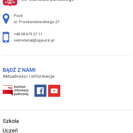
Adres pocztowy:
Puck
ul. Przebendowskiego 27
+48 58 673 27 11
sekretariat@sppuck.pl
BĄDŹ Z NAMI
Aktualności i informacje
Szkoła
Uczeń