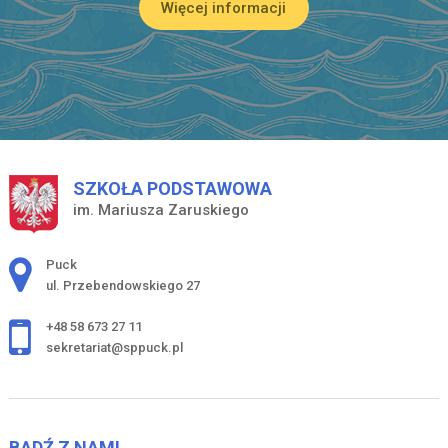
Więcej informacji
SZKOŁA PODSTAWOWA
im. Mariusza Zaruskiego
Adres pocztowy:
Puck
ul. Przebendowskiego 27
+48 58 673 27 11
sekretariat@sppuck.pl
BĄDŹ Z NAMI