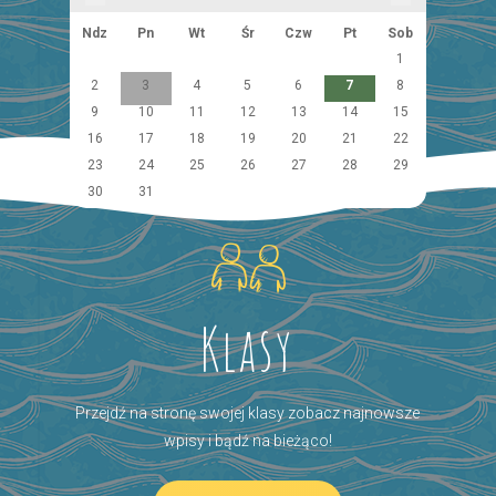
Ndz
Pn
Wt
Śr
Czw
Pt
Sob
1
2
3
4
5
6
7
8
9
10
11
12
13
14
15
16
17
18
19
20
21
22
23
24
25
26
27
28
29
30
31
Klasy
Przejdź na stronę swojej klasy zobacz najnowsze
wpisy i bądź na bieżąco!