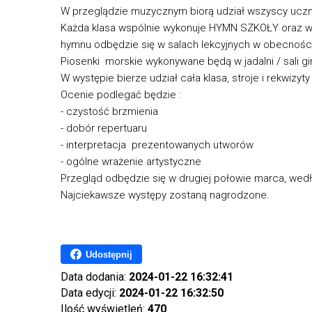
W przeglądzie muzycznym biorą udział wszyscy uczn
Każda klasa wspólnie wykonuje HYMN SZKOŁY oraz wy
hymnu odbędzie się w salach lekcyjnych w obecności
Piosenki morskie wykonywane będą w jadalni / sal
W występie bierze udział cała klasa, stroje i rekwizyty
Ocenie podlegać będzie :
- czystość brzmienia
- dobór repertuaru
- interpretacja prezentowanych utworów
- ogólne wrażenie artystyczne
Przegląd odbędzie się w drugiej połowie marca, w
Najciekawsze występy zostaną nagrodzone.
Udostępnij
Data dodania:
2024-01-22 16:32:41
Data edycji:
2024-01-22 16:32:50
Ilość wyświetleń:
470