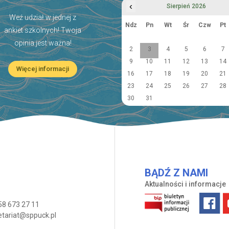
‹
Sierpień 2026
Weź udział w jednej z
Ndz
Pn
Wt
Śr
Czw
Pt
ankiet szkolnych! Twoja
opinia jest ważna!
2
3
4
5
6
7
9
10
11
12
13
14
Więcej informacji
16
17
18
19
20
21
23
24
25
26
27
28
30
31
BĄDŹ Z NAMI
Aktualności i informacje
58 673 27 11
etariat@sppuck.pl