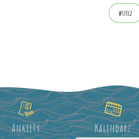
wstecz
Ankiety
Kalendarz