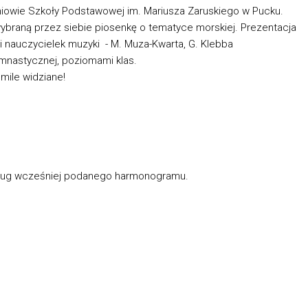
iowie Szkoły Podstawowej im. Mariusza Zaruskiego w Pucku.
braną przez siebie piosenkę o tematyce morskiej. Prezentacja
 nauczycielek muzyki - M. Muza-Kwarta, G. Klebba
i gimnastycznej, poziomami klas.
 mile widziane!
edług wcześniej podanego harmonogramu.