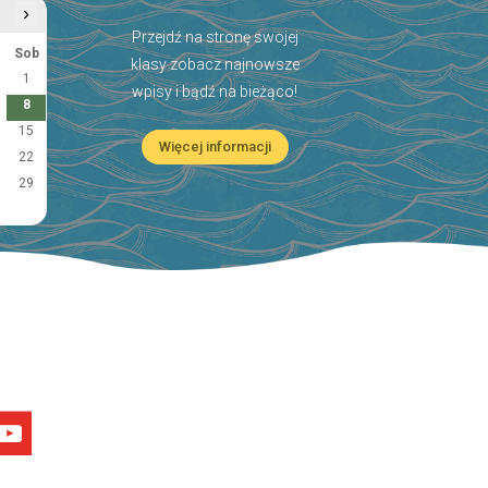
›
Przejdź na stronę swojej
Sob
klasy zobacz najnowsze
1
wpisy i bądź na bieżąco!
8
15
Więcej informacji
22
29