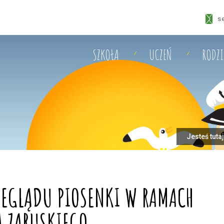
s
SZKOŁA
UCZEŃ
RODZ
Jesteś tuta
ZEGLĄDU PIOSENKI W RAMACH
 ZARUSKIEGO