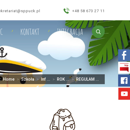
ekretariat@sppuck.pl
+48 58 673 27 11
IC
KONTAKT
INTEGRACJA
j:
Home
>
Szkoła
>
Inf ...
>
ROK ...
>
REGULAM ...