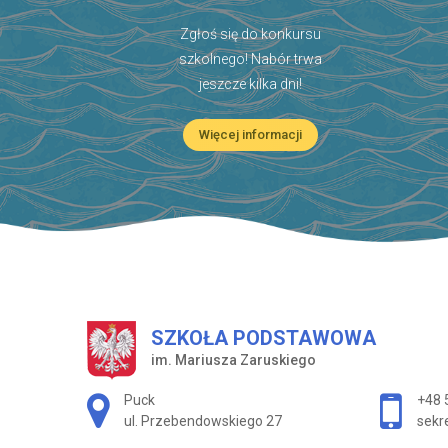
Zgłoś się do konkursu
szkolnego! Nabór trwa
jeszcze kilka dni!
Więcej informacji
SZKOŁA PODSTAWOWA
im. Mariusza Zaruskiego
Adres pocztowy:
Puck
+48 
ul. Przebendowskiego 27
sekr