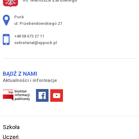
im. Mariusza Zaruskiego
Adres pocztowy:
Puck
ul. Przebendowskiego 27
+48 58 673 27 11
sekretariat@sppuck.pl
BĄDŹ Z NAMI
Aktualności i informacje
Szkoła
Uczeń