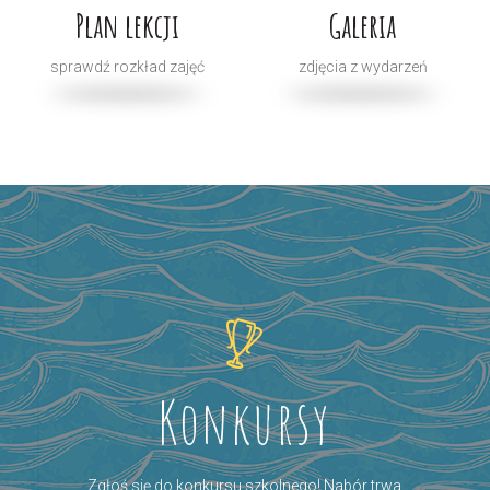
Plan lekcji
Galeria
sprawdź rozkład zajęć
zdjęcia z wydarzeń
Konkursy
Zgłoś się do konkursu szkolnego! Nabór trwa