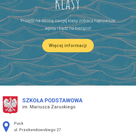
Klasy
Przejdź na stronę swojej klasy zobacz najnowsze
wpisy i bądź na bieżąco!
Więcej informacji
SZKOŁA PODSTAWOWA
im. Mariusza Zaruskiego
Adres pocztowy:
Puck
ul. Przebendowskiego 27