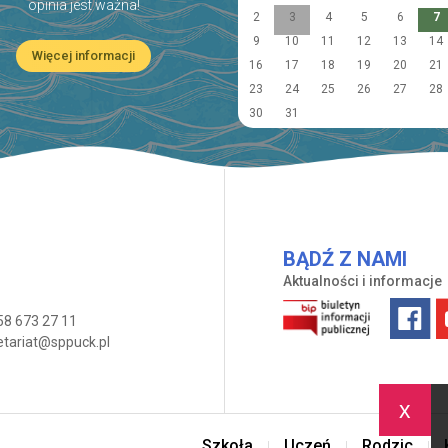
opinia jest ważna!
2
3
4
5
6
7
9
10
11
12
13
14
Więcej informacji
16
17
18
19
20
21
23
24
25
26
27
28
30
31
BĄDŹ Z NAMI
Aktualności i informacje
58 673 27 11
etariat@sppuck.pl
x
Szkoła
Uczeń
Rodzic