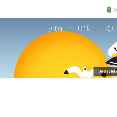
s
SZKOŁA
UCZEŃ
RODZ
Jesteś tut