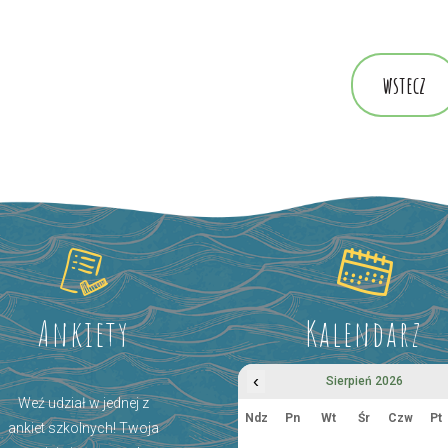
wstecz
Ankiety
Kalendarz
‹
Sierpień 2026
Weź udział w jednej z
Ndz
Pn
Wt
Śr
Czw
Pt
ankiet szkolnych! Twoja