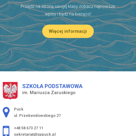
Przejdź na stronę swojej klasy zobacz najnowsze
wpisy i bądź na bieżąco!
Więcej informacji
SZKOŁA PODSTAWOWA
im. Mariusza Zaruskiego
Adres pocztowy:
Puck
ul. Przebendowskiego 27
+48 58 673 27 11
sekretariat@sppuck.pl