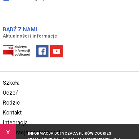
BĄDŹ Z NAMI
Aktualności i informacje
Szkoła
Uczeń
Rodzic
Kontakt
Integracja
x
Deklaracja dostępności
INFORMACJA DOTYCZĄCA PLIKÓW COOKIES