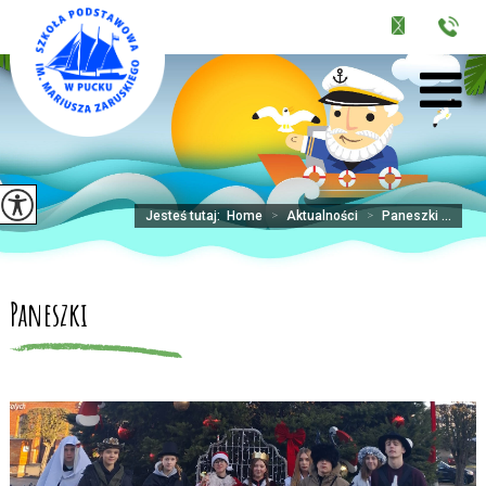
Jesteś tutaj:
Home
>
Aktualności
>
Paneszki ...
Paneszki