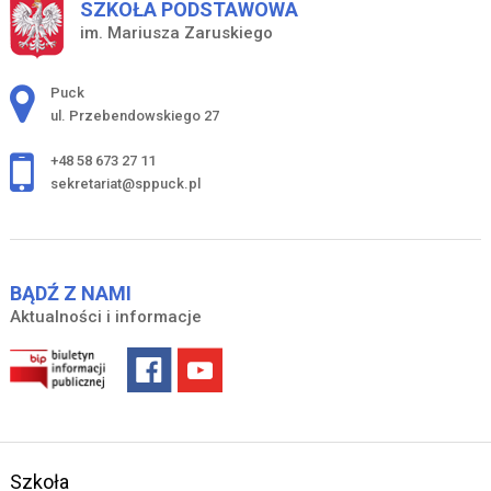
SZKOŁA PODSTAWOWA
im. Mariusza Zaruskiego
Adres pocztowy:
Puck
ul. Przebendowskiego 27
+48 58 673 27 11
sekretariat@sppuck.pl
BĄDŹ Z NAMI
Aktualności i informacje
Szkoła