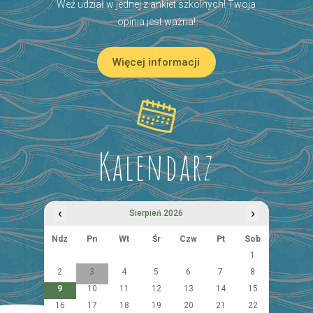
Weź udział w jednej z ankiet szkolnych! Twoja
opinia jest ważna!
Więcej informacji
Kalendarz
‹
›
Sierpień 2026
Ndz
Pn
Wt
Śr
Czw
Pt
Sob
1
2
3
4
5
6
7
8
9
10
11
12
13
14
15
16
17
18
19
20
21
22