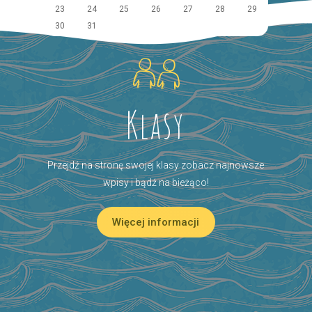
23
24
25
26
27
28
29
30
31
Klasy
Przejdź na stronę swojej klasy zobacz najnowsze
wpisy i bądź na bieżąco!
Więcej informacji