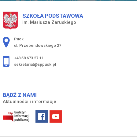
SZKOŁA PODSTAWOWA
im. Mariusza Zaruskiego
Adres pocztowy:
Puck
ul. Przebendowskiego 27
+48 58 673 27 11
sekretariat@sppuck.pl
BĄDŹ Z NAMI
Aktualności i informacje