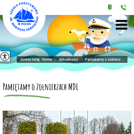
Jesteś tutaj:
Home
>
Aktualności
>
Pamiętamy o żołnierz ...
Pamiętamy o żołnierzach MDL