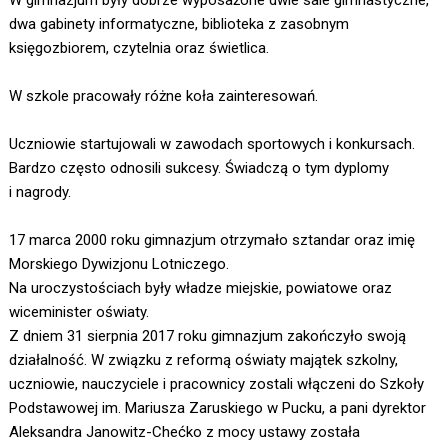
W gimnazjum były dobrze wyposażone dwie sale gimnastyczne,
dwa gabinety informatyczne, biblioteka z zasobnym
księgozbiorem, czytelnia oraz świetlica.
W szkole pracowały różne koła zainteresowań.
Uczniowie startujowali w zawodach sportowych i konkursach.
Bardzo często odnosili sukcesy. Świadczą o tym dyplomy
i nagrody.
17 marca 2000 roku gimnazjum otrzymało sztandar oraz imię
Morskiego Dywizjonu Lotniczego.
Na uroczystościach były władze miejskie, powiatowe oraz
wiceminister oświaty.
Z dniem 31 sierpnia 2017 roku gimnazjum zakończyło swoją
działalność. W związku z reformą oświaty majątek szkolny,
uczniowie, nauczyciele i pracownicy zostali włączeni do Szkoły
Podstawowej im. Mariusza Zaruskiego w Pucku, a pani dyrektor
Aleksandra Janowitz-Chećko z mocy ustawy została