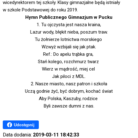
wicedyrektorem tej szkoły. Klasy gimnazjalne będą istniały
w szkole Podstawowej do roku 2019.
Hymn Publicznego Gimnazjum w Pucku
1. Tu ojczysta jest nasza kraina,
Lazur wody, błękit nieba, poszum traw.
Tu żołnierze lotnictwa morskiego
Wzwyż wzbijali się jak ptak.
Ref.: Do apelu trąbka gra,
Stań kolego, rozchmurz twarz
Wierz w mądrość, miej cel
Jak piloci z MDL.
2. Nasze miasto, nasz patron i szkoła
Uczą godnie żyć, być dobrym, kochać świat
Aby Polska, Kaszuby, rodzice
Byli zawsze dumni z nas.
Udostępnij
Data dodania:
2019-03-11 18:42:33