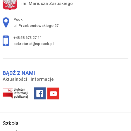
im. Mariusza Zaruskiego
Adres pocztowy:
Puck
ul. Przebendowskiego 27
+48 58 673 27 11
sekretariat@sppuck.pl
BĄDŹ Z NAMI
Aktualności i informacje
Szkoła