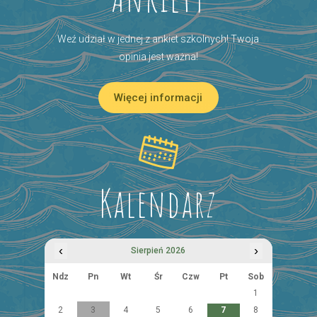
Weź udział w jednej z ankiet szkolnych! Twoja
opinia jest ważna!
Więcej informacji
Kalendarz
‹
›
Sierpień 2026
Ndz
Pn
Wt
Śr
Czw
Pt
Sob
1
2
3
4
5
6
7
8