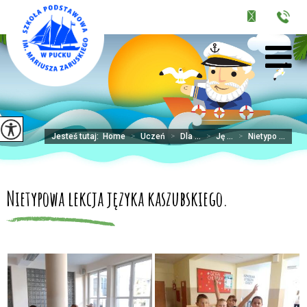
Jesteś tutaj:
Home
>
Uczeń
>
Dla ...
>
Ję ...
>
Nietypo ...
Nietypowa lekcja języka kaszubskiego.