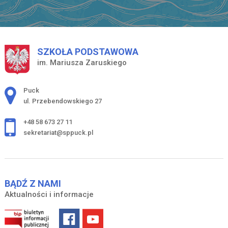
SZKOŁA PODSTAWOWA
im. Mariusza Zaruskiego
Adres pocztowy:
Puck
ul. Przebendowskiego 27
+48 58 673 27 11
sekretariat@sppuck.pl
BĄDŹ Z NAMI
Aktualności i informacje