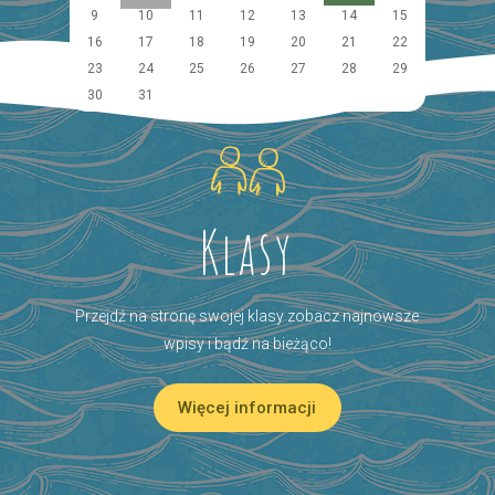
9
10
11
12
13
14
15
16
17
18
19
20
21
22
23
24
25
26
27
28
29
30
31
Klasy
Przejdź na stronę swojej klasy zobacz najnowsze
wpisy i bądź na bieżąco!
Więcej informacji