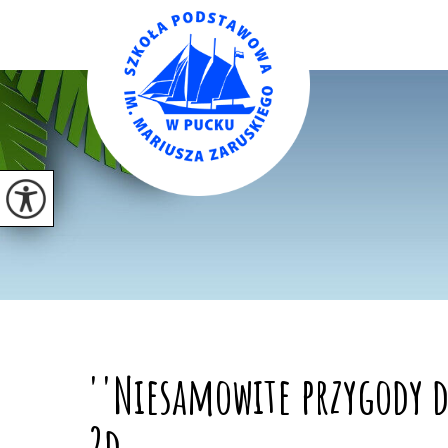
''Niesamowite przygody dz
2d.