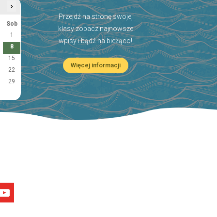
›
Przejdź na stronę swojej
Sob
klasy zobacz najnowsze
1
wpisy i bądź na bieżąco!
8
15
Więcej informacji
22
29