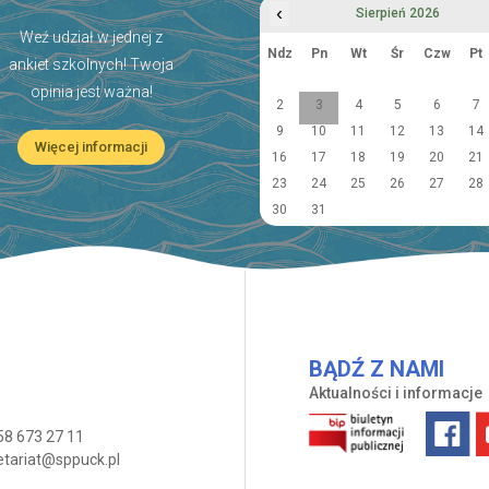
‹
Sierpień 2026
Weź udział w jednej z
Ndz
Pn
Wt
Śr
Czw
Pt
ankiet szkolnych! Twoja
opinia jest ważna!
2
3
4
5
6
7
9
10
11
12
13
14
Więcej informacji
16
17
18
19
20
21
23
24
25
26
27
28
30
31
BĄDŹ Z NAMI
Aktualności i informacje
58 673 27 11
etariat@sppuck.pl