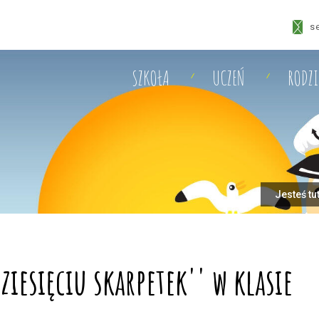
s
SZKOŁA
UCZEŃ
RODZ
Jesteś tu
iesięciu skarpetek'' w klasie