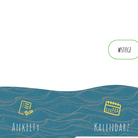
wstecz
Ankiety
Kalendarz