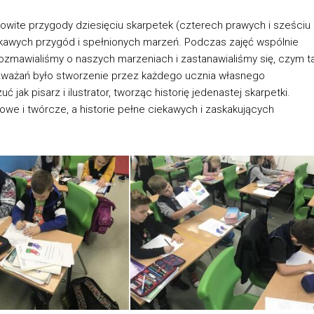
owite przygody dziesięciu skarpetek (czterech prawych i sześciu
iekawych przygód i spełnionych marzeń. Podczas zajęć wspólnie
rozmawialiśmy o naszych marzeniach i zastanawialiśmy się, czym t
zważań było stworzenie przez każdego ucznia własnego
ak pisarz i ilustrator, tworząc historię jedenastej skarpetki.
we i twórcze, a historie pełne ciekawych i zaskakujących