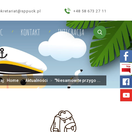
ekretariat@sppuck.pl
+48 58 673 27 11
IC
KONTAKT
INTEGRACJA
taj:
Home
>
Aktualności
>
''Niesamowite przygo ...