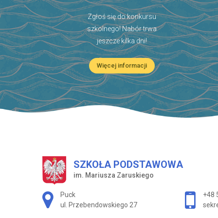
Zgłoś się do konkursu
szkolnego! Nabór trwa
jeszcze kilka dni!
Więcej informacji
SZKOŁA PODSTAWOWA
im. Mariusza Zaruskiego
Adres pocztowy:
Puck
+48 
ul. Przebendowskiego 27
sekr