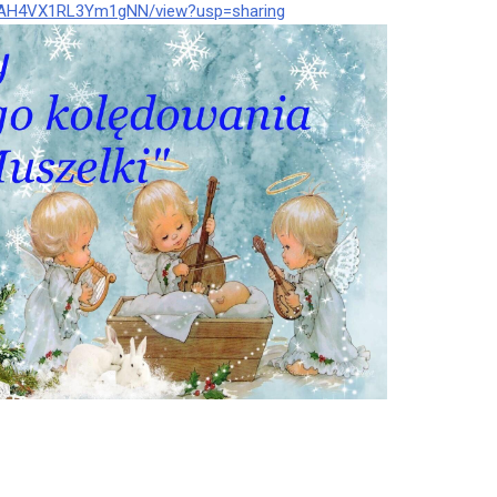
W9AAH4VX1RL3Ym1gNN/view?usp=sharing