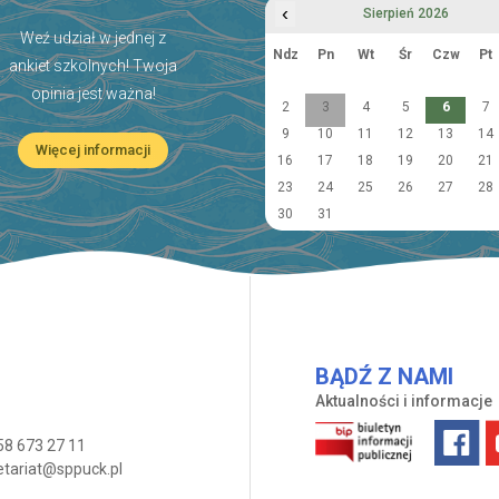
‹
Sierpień 2026
Weź udział w jednej z
Ndz
Pn
Wt
Śr
Czw
Pt
ankiet szkolnych! Twoja
opinia jest ważna!
2
3
4
5
6
7
9
10
11
12
13
14
Więcej informacji
16
17
18
19
20
21
23
24
25
26
27
28
30
31
BĄDŹ Z NAMI
Aktualności i informacje
58 673 27 11
etariat@sppuck.pl