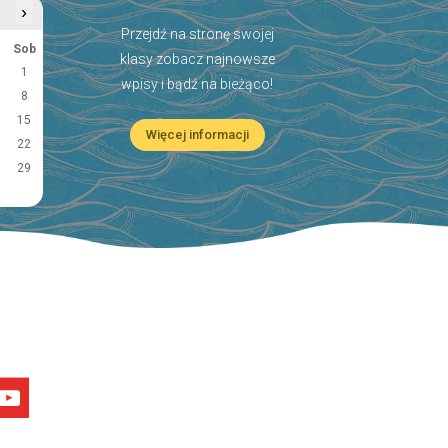
›
Przejdź na stronę swojej
Sob
klasy zobacz najnowsze
1
wpisy i bądź na bieżąco!
8
15
Więcej informacji
22
29