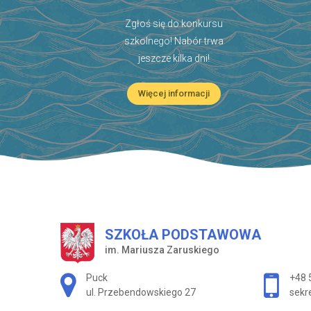
Zgłoś się do konkursu
szkolnego! Nabór trwa
jeszcze kilka dni!
Więcej informacji
SZKOŁA PODSTAWOWA
im. Mariusza Zaruskiego
Adres pocztowy:
Puck
+48 
ul. Przebendowskiego 27
sekr