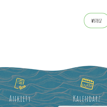
wstecz
Ankiety
Kalendarz