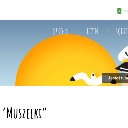
s
SZKOŁA
UCZEŃ
RODZ
Jesteś tut
 ‘Muszelki”