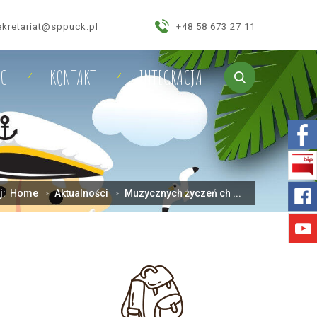
ekretariat@sppuck.pl
+48 58 673 27 11
IC
KONTAKT
INTEGRACJA
aj:
Home
>
Aktualności
>
Muzycznych życzeń ch ...