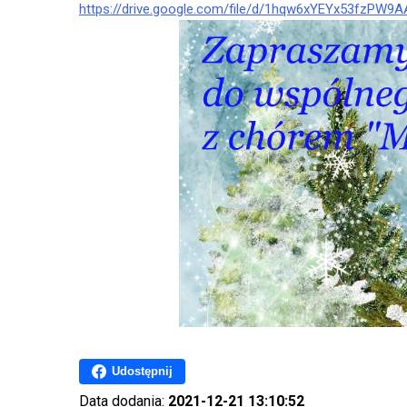
https://drive.google.com/file/d/1hqw6xYEYx53fzP
Udostępnij
Data dodania:
2021-12-21 13:10:52